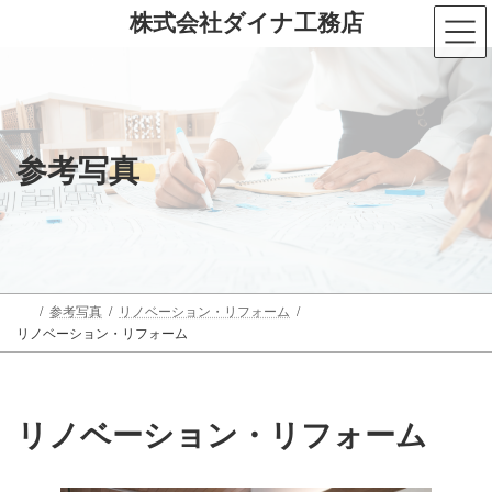
コ
ナ
株式会社ダイナ工務店
ン
ビ
テ
ゲ
ン
ー
ツ
シ
へ
ョ
ス
ン
キ
に
参考写真
ッ
移
プ
動
参考写真
リノベーション・リフォーム
リノベーション・リフォーム
リノベーション・リフォーム